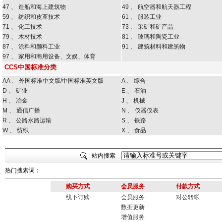
47 、 造船和海上建筑物
49 、 航空器和航天器工程
59 、 纺织和皮革技术
61 、 服装工业
71 、 化工技术
73 、 采矿和矿产品
79 、 木材技术
81 、 玻璃和陶瓷工业
87 、 涂料和颜料工业
91 、 建筑材料和建筑物
97 、 家用和商用设备、文娱、体育
CCS中国标准分类
AA 、 外国标准中文版/中国标准英文版
A 、 综合
D 、 矿业
E 、 石油
H 、 冶金
J 、 机械
M 、 通信广播
N 、 仪器仪表
R 、 公路水路运输
S 、 铁路
W 、 纺织
X 、 食品
站内搜索
热门搜索词：
购买方式
会员服务
付款方式
线下订购
会员服务
对公转帐
数据更新
增值服务